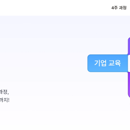
4주 과정
과정,
까지!