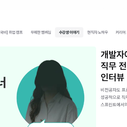
[국비] 취업 캠프
무제한 멤버십
수강생 이야기
현직자 노하우
커리어
개발자
직무 전
인터뷰
비전공자도 프
성공적으로 직무
스프린트에서의