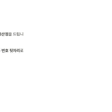
가산점
을 드립니
 번호 뒷자리
로 