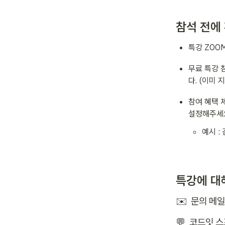
참석 전에
특강 ZOO
무료 특강 참
다. (이미 
참여 혜택 
설정해주세
예시 :
특강에 대
✉️  문의 메
💬  코드잇 