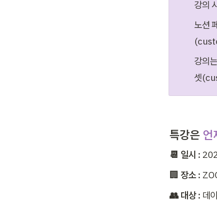
강의 시
노션 
(cus
강의는 
셋(cu
특강은 
언
📆 일시 : 
20
🏢 
장소 : 
ZO
👥 대상 : 
데이