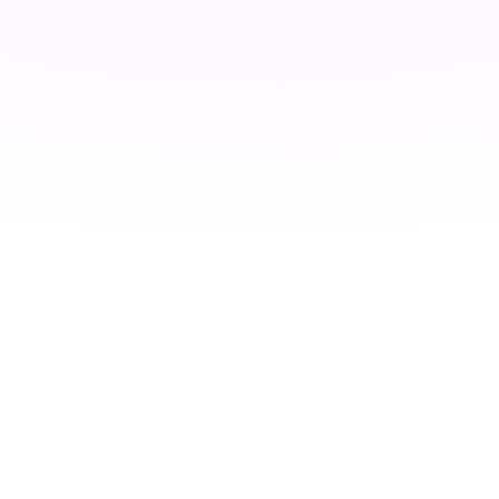
LG
삼성전자
·
생성 AI 모델 학습, 모델
· 기능성
로봇의 센서 융합
게 Fine-
경량화, 추론 가속화/
기반
비스에
최적화
SLAM/Planning/Navigat
기술을 경험하신 분
보유하신 분
ion 기술 연구
orFlow /
on
네이버
t
개발
·
Computer Vision, Deep
Learning
에 대한
스템
전반적인 이해가 있으신 분
컴퓨터 비전
AI가 사진·영상을 보고
무엇이 있는지 인