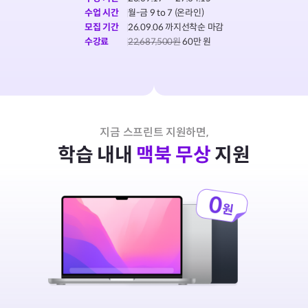
수업 시간
월-금 9 to 7 (온라인)
모집 기간
26.09.06
까지
선착순 마감
수강료
22,687,500원
60만 원
지금 스프린트 지원하면,
학습 내내
맥북 무상
지원