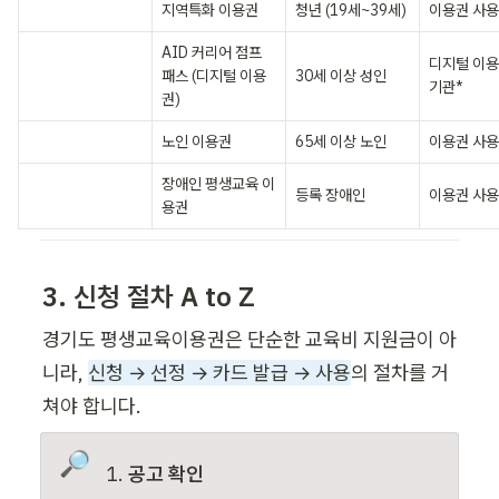
ㅤ
지역특화 이용권
청년 (19세~39세)
이용권 사
AID 커리어 점프 
디지털 이용
ㅤ
패스 (디지털 이용
30세 이상 성인
기관*
권)
ㅤ
노인 이용권
65세 이상 노인
이용권 사
장애인 평생교육 이
ㅤ
등록 장애인
이용권 사
용권
3. 신청 절차 A to Z
경기도 평생교육이용권은 단순한 교육비 지원금이 아
니라, 
신청 → 선정 → 카드 발급 → 사용
의 절차를 거
쳐야 합니다.
🔎
공고 확인